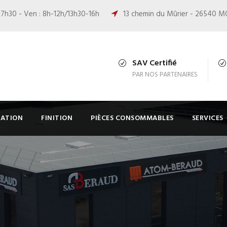
17h30 - Ven : 8h-12h/13h30-16h
13 chemin du Mûrier - 26540 
SAV Certifié
PAR NOS PARTENAIRES
RATION
FINITION
PIÈCES CONSOMMABLES
SERVICES